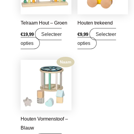
Telraam Hout – Groen
Houten trekeend
Selecteer
Selecteer
€
19,99
€
9,99
opties
opties
Naam
Houten Vormenstoof –
Blauw