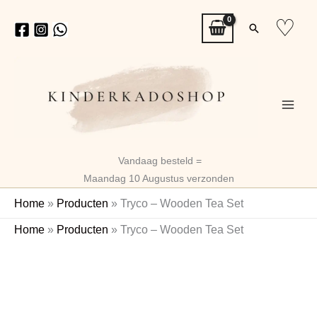
Ga
♡
Zoeken
naar
de
inhoud
Vandaag besteld =
Maandag 10 Augustus verzonden
Home
»
Producten
»
Tryco – Wooden Tea Set
Tryco
Home
»
Producten
»
Tryco – Wooden Tea Set
-
Naam
Wooden
Tea
Set
aantal