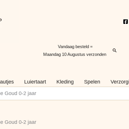
Vandaag besteld =
Zoeken
Maandag 10 Augustus verzonden
autjes
Luiertaart
Kleding
Spelen
Verzorg
e Goud 0-2 jaar
Zwembandjes
Oorspronkelijke
Huidige
e Goud 0-2 jaar
Panter