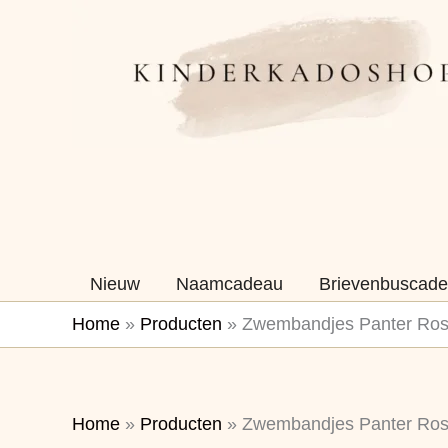
Ga
naar
de
inhoud
Nieuw
Naamcadeau
Brievenbuscade
Home
»
Producten
»
Zwembandjes Panter Ros
Home
»
Producten
»
Zwembandjes Panter Ros