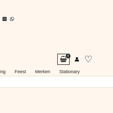
♡
ing
Feest
Merken
Stationary