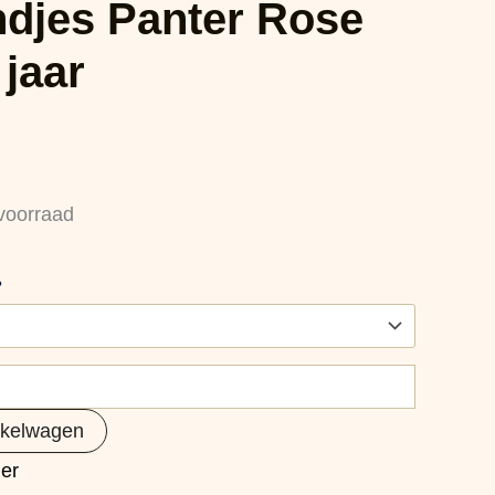
jes Panter Rose
jaar
voorraad
?
nkelwagen
er