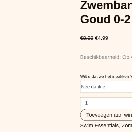
Zwemband
prijs
prijs
Rose
Goud
was:
is:
0-
Goud 0-2 
2
€8,99.
€4,99.
jaar
aantal
€
8,99
€
4,99
Beschikbaarheid:
Op 
Wilt u dat we het inpakken 
Toevoegen aan wi
Swim Essentials
,
Zom