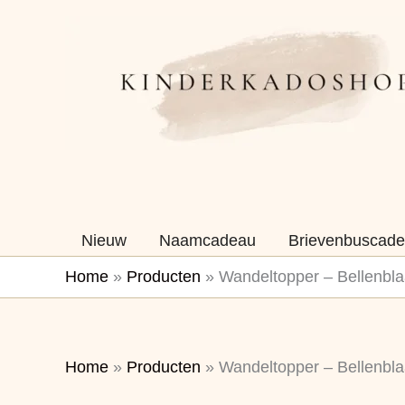
Ga
naar
de
inhoud
Nieuw
Naamcadeau
Brievenbuscade
Home
»
Producten
»
Wandeltopper – Bellenbl
Home
»
Producten
»
Wandeltopper – Bellenbl