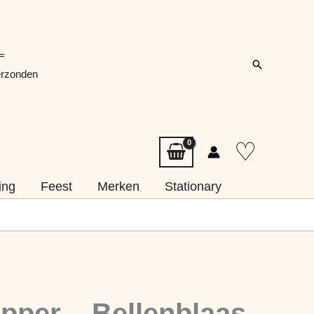
=
Zoeken
erzonden
♡
ing
Feest
Merken
Stationary
pper – Bellenblaas