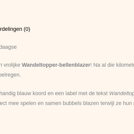
rdelingen (0)
rdaagse
 vrolijke
Wandeltopper‑bellenblazer
! Na al die kilome
belregen.
n handig blauw koord en een label met de tekst
Wandelto
irect mee spelen en samen bubbels blazen terwijl ze hun 