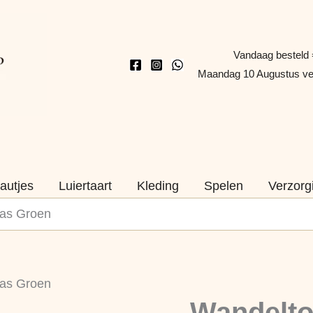
Vandaag besteld 
Maandag 10 Augustus v
autjes
Luiertaart
Kleding
Spelen
Verzorg
aas Groen
Wandeltopper
aas Groen
–
Wandelto
Bellenblaas