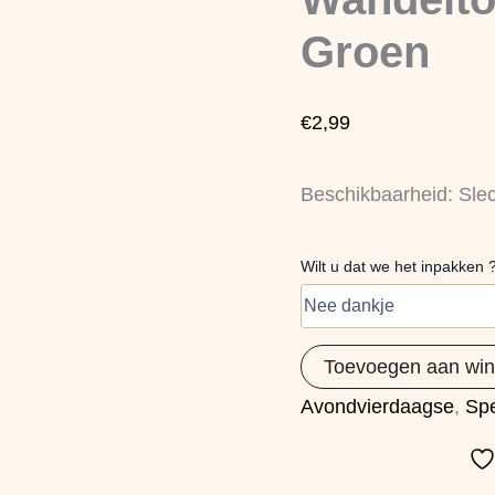
Groen
aantal
Groen
€
2,99
Beschikbaarheid:
Sle
Wilt u dat we het inpakken 
Toevoegen aan wi
Avondvierdaagse
,
Sp