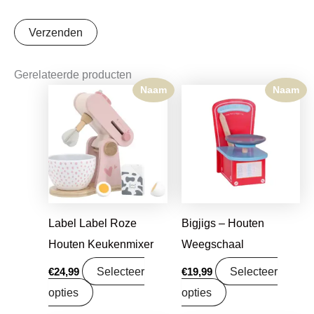
Gerelateerde producten
Naam
Naam
Label Label Roze
Bigjigs – Houten
Houten Keukenmixer
Weegschaal
Selecteer
Selecteer
€
24,99
€
19,99
opties
opties