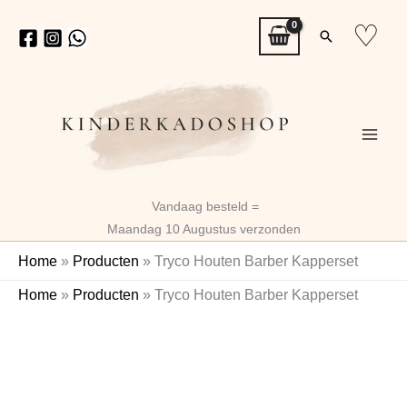
Ga
♡
Zoeken
naar
de
inhoud
Vandaag besteld =
Maandag 10 Augustus verzonden
Home
»
Producten
»
Tryco Houten Barber Kapperset
Home
»
Producten
»
Tryco Houten Barber Kapperset