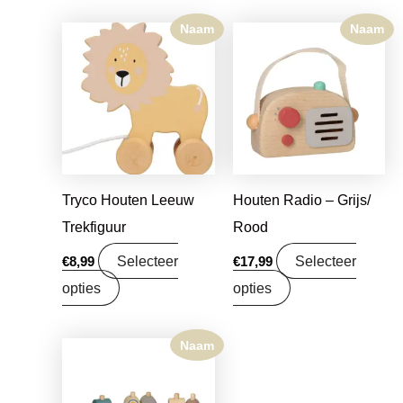
Naam
Naam
Tryco Houten Leeuw
Houten Radio – Grijs/
Trekfiguur
Rood
Selecteer
Selecteer
€
8,99
€
17,99
opties
opties
Naam