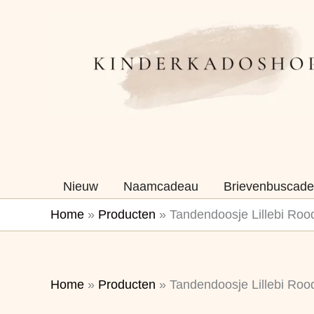
Ga
naar
de
inhoud
Nieuw
Naamcadeau
Brievenbuscade
Home
»
Producten
»
Tandendoosje Lillebi Roo
Home
»
Producten
»
Tandendoosje Lillebi Roo