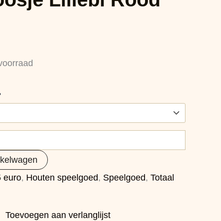
voorraad
?
nkelwagen
5 euro
,
Houten speelgoed
,
Speelgoed
,
Totaal
Toevoegen aan verlanglijst