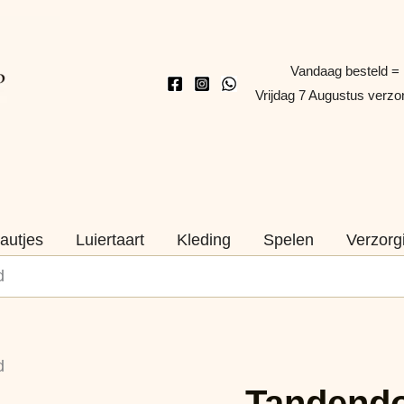
Vandaag besteld =
Vrijdag 7 Augustus verz
autjes
Luiertaart
Kleding
Spelen
Verzorg
d
Tandendoosje
d
Lillebi
Tandendo
Rood