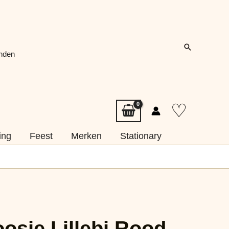
Zoeken
onden
♡
ing
Feest
Merken
Stationary
osje Lillebi Rood