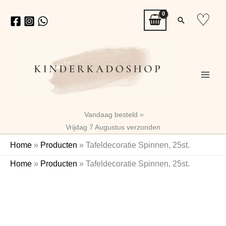
Ga
♡
Zoeken
naar
de
inhoud
Vandaag besteld =
Vrijdag 7 Augustus verzonden
Home
»
Producten
»
Tafeldecoratie Spinnen, 25st.
Tafeldecoratie
Home
»
Producten
»
Tafeldecoratie Spinnen, 25st.
Spinnen,
25st.
aantal