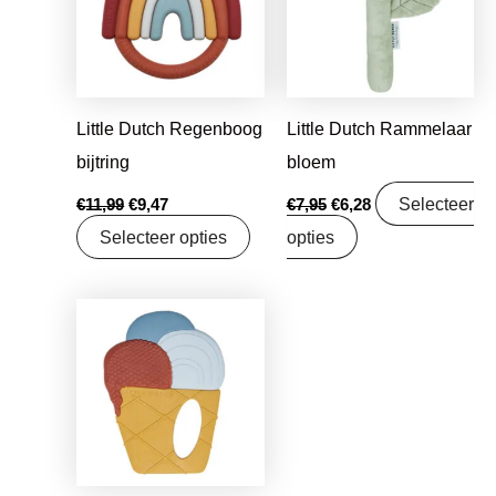
Little Dutch Regenboog
Little Dutch Rammelaar
bijtring
bloem
Selecteer
€
11,99
€
9,47
€
7,95
€
6,28
Selecteer opties
opties
Oorspronkelijke
Huidige
prijs
prijs
was:
is:
€8,99.
€7,50.