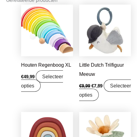
Oorspronkelijke
Huidige
prijs
prijs
was:
is:
€9,99.
€7,89.
Houten Regenboog XL
Little Dutch Trilfiguur
Meeuw
Selecteer
€
49,99
opties
Selecteer
€
9,99
€
7,89
opties
Oorspronkelijke
Huidige
Oorspronkelijke
Huidige
prijs
prijs
prijs
prijs
was:
is:
was:
is:
€11,99.
€9,47.
€7,95.
€6,28.