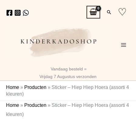
Ga
♡
Zoeken
naar
de
inhoud
Vandaag besteld =
Vrijdag 7 Augustus verzonden
Home
»
Producten
»
Sticker – Hiep Hiep Hoera (assorti 4
kleuren)
Sticker
Home
»
Producten
»
Sticker – Hiep Hiep Hoera (assorti 4
-
kleuren)
Hiep
Hiep
Hoera
(assorti