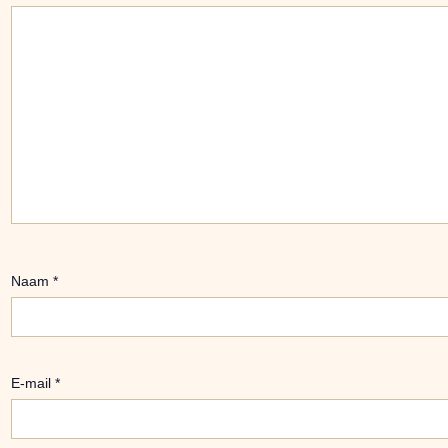
Naam
*
E-mail
*