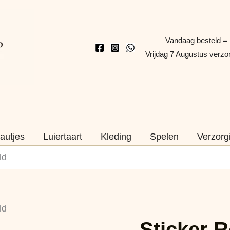
Vandaag besteld =
Vrijdag 7 Augustus verz
autjes
Luiertaart
Kleding
Spelen
Verzorg
ld
Sticker
ld
Rond
Sticker 
Opa