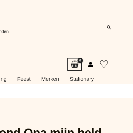
Zoeken
onden
♡
ing
Feest
Merken
Stationary
Rond Opa mijn held