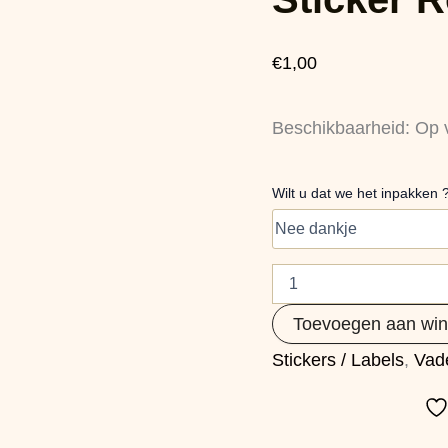
mijn
held
aantal
€
1,00
Beschikbaarheid:
Op 
Wilt u dat we het inpakken 
Toevoegen aan wi
Stickers / Labels
,
Vad