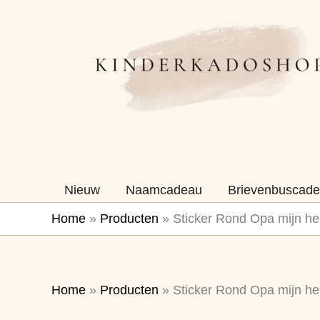
Ga
naar
de
inhoud
Nieuw
Naamcadeau
Brievenbuscade
Home
»
Producten
»
Sticker Rond Opa mijn he
Home
»
Producten
»
Sticker Rond Opa mijn he