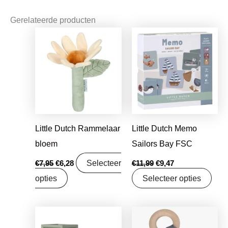
Gerelateerde producten
Oorspronkelijke
Huidige
Oorspronkelijke
Huidige
prijs
prijs
prijs
prijs
was:
is:
was:
is:
€7,95.
€6,28.
€11,99.
€9,47.
Little Dutch Rammelaar
Little Dutch Memo
bloem
Sailors Bay FSC
Selecteer
€
7,95
€
6,28
€
11,99
€
9,47
opties
Selecteer opties
Oorspronkelijke
Huidige
Oorspronkelijke
Huidige
prijs
prijs
prijs
prijs