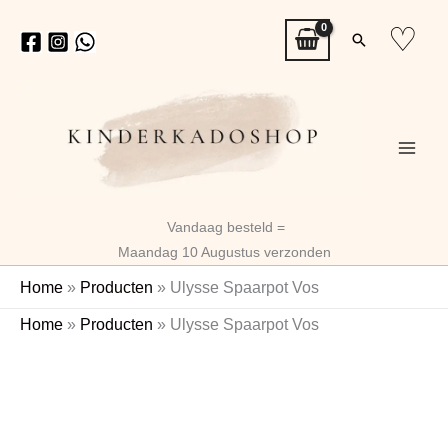
Ga
♡
Zoeken
naar
de
inhoud
Vandaag besteld =
Maandag 10 Augustus verzonden
Home
»
Producten
»
Ulysse Spaarpot Vos
Ulysse
Home
»
Producten
»
Ulysse Spaarpot Vos
Spaarpot
Naam
Vos
aantal