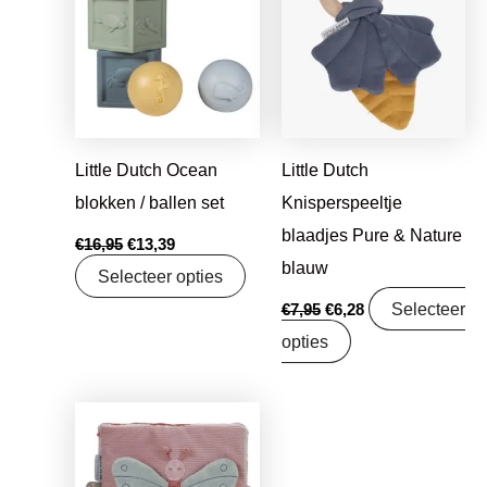
was:
is:
was:
is:
€16,95.
€13,39.
€7,95.
€6,28.
Little Dutch Ocean
Little Dutch
blokken / ballen set
Knisperspeeltje
blaadjes Pure & Nature
€
16,95
€
13,39
blauw
Selecteer opties
Selecteer
€
7,95
€
6,28
opties
Oorspronkelijke
Huidige
prijs
prijs
was:
is:
€17,99.
€14,21.