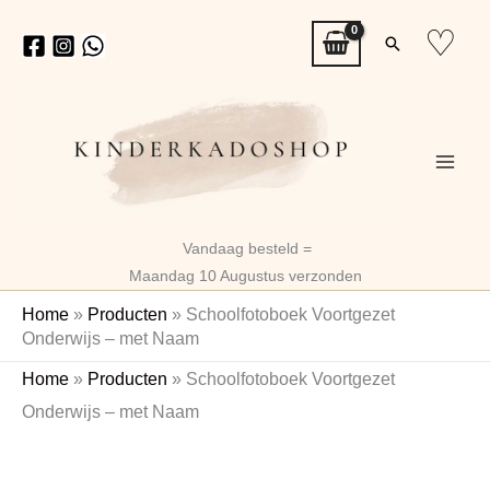
Ga
♡
Zoeken
naar
de
inhoud
Vandaag besteld =
Maandag 10 Augustus verzonden
Home
»
Producten
»
Schoolfotoboek Voortgezet
Onderwijs – met Naam
Schoolfotoboek
Home
»
Producten
»
Schoolfotoboek Voortgezet
Voortgezet
Onderwijs – met Naam
Onderwijs
Naam
-
met
Naam