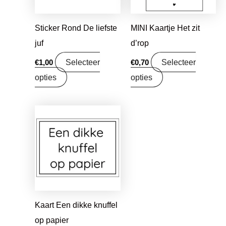
Sticker Rond De liefste
MINI Kaartje Het zit
juf
d’rop
Selecteer
Selecteer
€
1,00
€
0,70
opties
opties
Kaart Een dikke knuffel
op papier