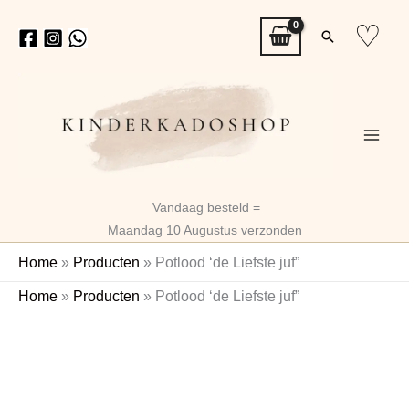
Ga
♡
Zoeken
naar
de
inhoud
Vandaag besteld =
Maandag 10 Augustus verzonden
Home
»
Producten
»
Potlood ‘de Liefste juf”
Potlood
Home
»
Producten
»
Potlood ‘de Liefste juf”
'de
Liefste
juf"
aantal