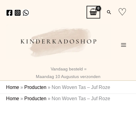
Ga
♡
Zoeken
naar
de
inhoud
Vandaag besteld =
Maandag 10 Augustus verzonden
Home
»
Producten
»
Non Woven Tas – Juf Roze
Non
Home
»
Producten
»
Non Woven Tas – Juf Roze
Woven
Tas
-
Juf
Roze
aantal