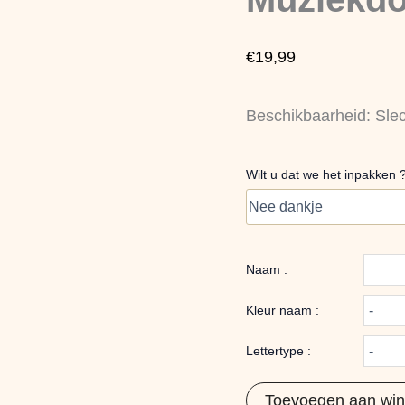
Eenhoorn
aantal
€
19,99
Beschikbaarheid:
Sle
Wilt u dat we het inpakken 
Naam :
Kleur naam :
Lettertype :
Toevoegen aan wi