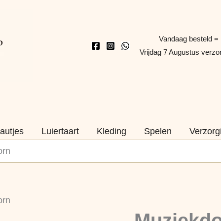
Vandaag besteld =
Vrijdag 7 Augustus verz
autjes
Luiertaart
Kleding
Spelen
Verzorg
orn
Muziekdoos
orn
Lila
Naam
Muziekdo
–