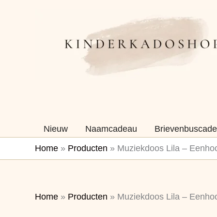
Ga
naar
de
inhoud
Nieuw
Naamcadeau
Brievenbuscade
Home
»
Producten
»
Muziekdoos Lila – Eenho
Home
»
Producten
»
Muziekdoos Lila – Eenho