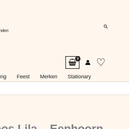
Zoeken
onden
♡
ing
Feest
Merken
Stationary
os Lila – Eenhoorn