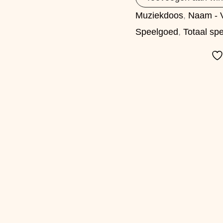
Muziekdoos
,
Naam - V
Speelgoed
,
Totaal sp