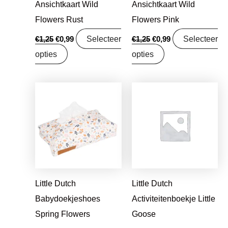
Ansichtkaart Wild
Ansichtkaart Wild
Flowers Rust
Flowers Pink
Selecteer
Selecteer
€
1,25
€
0,99
€
1,25
€
0,99
opties
opties
Oorspronkelijke
Huidige
Oorspronkelijke
Huidige
prijs
prijs
prijs
prijs
was:
is:
was:
is:
€17,99.
€14,21.
€16,99.
€13,42.
Little Dutch
Little Dutch
Babydoekjeshoes
Activiteitenboekje Little
Spring Flowers
Goose