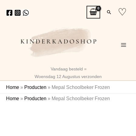
Ga
♡
Zoeken
naar
de
inhoud
Vandaag besteld =
Woensdag 12 Augustus verzonden
Home
»
Producten
»
Mepal Schoolbeker Frozen
Mepal
Home
»
Producten
»
Mepal Schoolbeker Frozen
Schoolbeker
Naam
Frozen
aantal