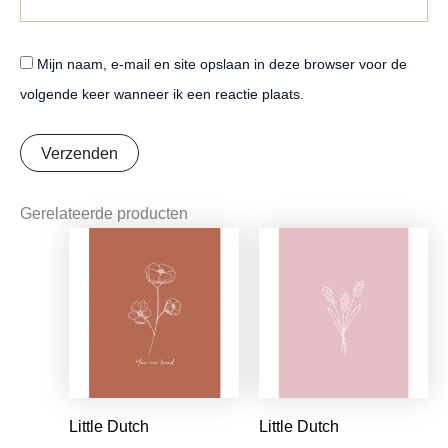
Mijn naam, e-mail en site opslaan in deze browser voor de
volgende keer wanneer ik een reactie plaats.
Gerelateerde producten
Oorspronkelijke
Huidige
Oorspronkelijke
Huidige
prijs
prijs
prijs
prijs
was:
is:
was:
is:
€1,25.
€0,99.
€1,25.
€0,99.
Little Dutch
Little Dutch