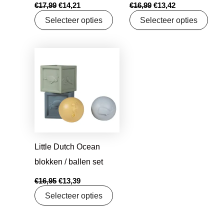
€
17,99
€
14,21
€
16,99
€
13,42
Selecteer opties
Selecteer opties
Oorspronkelijke
Huidige
prijs
prijs
was:
is:
€16,95.
€13,39.
Little Dutch Ocean
blokken / ballen set
€
16,95
€
13,39
Selecteer opties