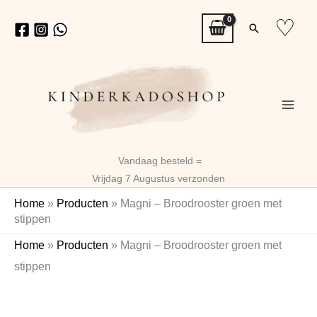
Ga
♡
Zoeken
naar
de
inhoud
Vandaag besteld =
Vrijdag 7 Augustus verzonden
Home
»
Producten
»
Magni – Broodrooster groen met
stippen
Magni
Home
»
Producten
»
Magni – Broodrooster groen met
-
stippen
Broodrooster
Naam
groen
met
stippen