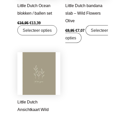
Little Dutch Ocean
Little Dutch bandana
blokken / ballen set
slab – Wild Flowers
Olive
€
16,95
€
13,39
Selecteer opties
Selecteer
€
8,95
€
7,07
opties
Oorspronkelijke
Huidige
prijs
prijs
was:
is:
€1,25.
€0,99.
Little Dutch
Ansichtkaart Wild