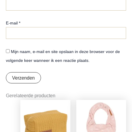
E-mail
*
Mijn naam, e-mail en site opslaan in deze browser voor de
volgende keer wanneer ik een reactie plaats.
Gerelateerde producten
Oorspronkelijke
Huidige
Oorspronkelijke
Huidige
prijs
prijs
prijs
prijs
was:
is:
was:
is:
€18,99.
€15,00.
€8,95.
€7,07.