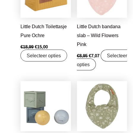
Little Dutch Toilettasje
Little Dutch bandana
Pure Ochre
slab – Wild Flowers
Pink
€
18,99
€
15,00
Selecteer opties
Selecteer
€
8,95
€
7,07
opties
Oorspronkelijke
Huidige
Oorspronkelijke
Huidige
prijs
prijs
prijs
prijs
was:
is:
was:
is:
€16,95.
€13,39.
€8,95.
€7,07.