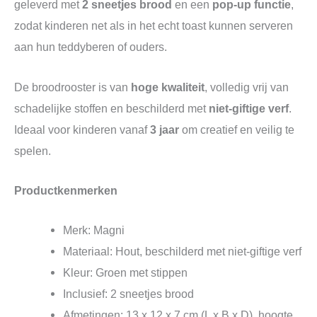
geleverd met
2 sneetjes brood
en een
pop-up functie
,
zodat kinderen net als in het echt toast kunnen serveren
aan hun teddyberen of ouders.
De broodrooster is van
hoge kwaliteit
, volledig vrij van
schadelijke stoffen en beschilderd met
niet-giftige verf
.
Ideaal voor kinderen vanaf
3 jaar
om creatief en veilig te
spelen.
Productkenmerken
Merk: Magni
Materiaal: Hout, beschilderd met niet-giftige verf
Kleur: Groen met stippen
Inclusief: 2 sneetjes brood
Afmetingen: 13 x 12 x 7 cm (L x B x D), hoogte