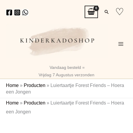
Ga
♡
Zoeken
naar
de
inhoud
Vandaag besteld =
Vrijdag 7 Augustus verzonden
Home
»
Producten
»
Luiertaartje Forest Friends – Hoera
een Jongen
Luiertaartje
Home
»
Producten
»
Luiertaartje Forest Friends – Hoera
Forest
een Jongen
Friends
–
Hoera
een