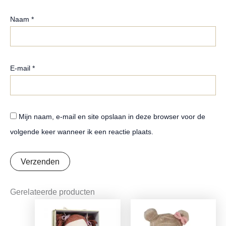
Naam
*
E-mail
*
Mijn naam, e-mail en site opslaan in deze browser voor de
volgende keer wanneer ik een reactie plaats.
Gerelateerde producten
Oorspronkelijke
Huidige
Oorspronkelijke
Huidige
prijs
prijs
prijs
prijs
was:
is:
was:
is: