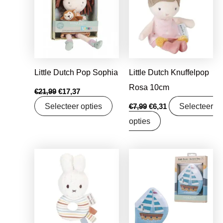
€21,99.
€17,37.
€7,99.
€6,31.
Little Dutch Pop Sophia
Little Dutch Knuffelpop
Rosa 10cm
€
21,99
€
17,37
Selecteer opties
Selecteer
€
7,99
€
6,31
opties
Oorspronkelijke
Huidige
Oorspronkelijke
Huidige
prijs
prijs
prijs
prijs
was:
is:
was:
is:
€6,99.
€5,52.
€8,99.
€7,10.