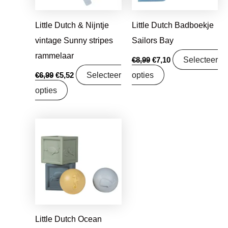
Little Dutch & Nijntje
Little Dutch Badboekje
vintage Sunny stripes
Sailors Bay
rammelaar
Selecteer
€
8,99
€
7,10
Selecteer
opties
€
6,99
€
5,52
opties
Oorspronkelijke
Huidige
prijs
prijs
was:
is:
€16,95.
€13,39.
Little Dutch Ocean