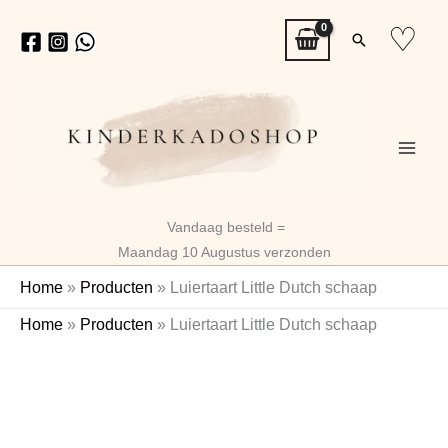
Ga
♡
Zoeken
naar
de
inhoud
Vandaag besteld =
Maandag 10 Augustus verzonden
Home
»
Producten
»
Luiertaart Little Dutch schaap
Luiertaart
Home
»
Producten
»
Luiertaart Little Dutch schaap
Little
Dutch
schaap
aantal