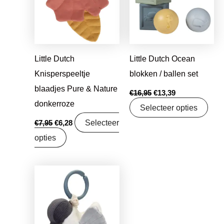
Little Dutch
Little Dutch Ocean
Knisperspeeltje
blokken / ballen set
blaadjes Pure & Nature
€
16,95
€
13,39
donkerroze
Selecteer opties
Selecteer
€
7,95
€
6,28
opties
Oorspronkelijke
Huidige
prijs
prijs
was:
is:
€9,99.
€7,89.