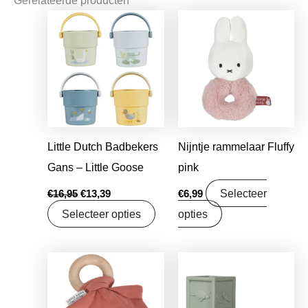
Gerelateerde producten
Oorspronkelijke
Huidige
prijs
prijs
was:
is:
€16,95.
€13,39.
Little Dutch Badbekers
Nijntje rammelaar Fluffy
Gans – Little Goose
pink
Selecteer
€
16,95
€
13,39
€
6,99
Selecteer opties
opties
Oorspronkelijke
Huidige
Oorspronkelijke
Huidige
prijs
prijs
prijs
prijs
was:
is:
was:
is:
€7,95.
€6,28.
€16,95.
€13,39.