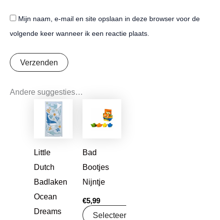
Mijn naam, e-mail en site opslaan in deze browser voor de
volgende keer wanneer ik een reactie plaats.
Andere suggesties…
Oorspronkelijke
Huidige
prijs
prijs
was:
is:
€19,99.
€15,79.
Little
Bad
Dutch
Bootjes
Badlaken
Nijntje
Ocean
€
5,99
Dreams
Selecteer