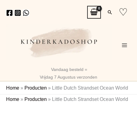
Ga
♡
Zoeken
naar
de
inhoud
Vandaag besteld =
Vrijdag 7 Augustus verzonden
Home
»
Producten
»
Little Dutch Strandset Ocean World
Home
»
Producten
»
Little Dutch Strandset Ocean World
Naam