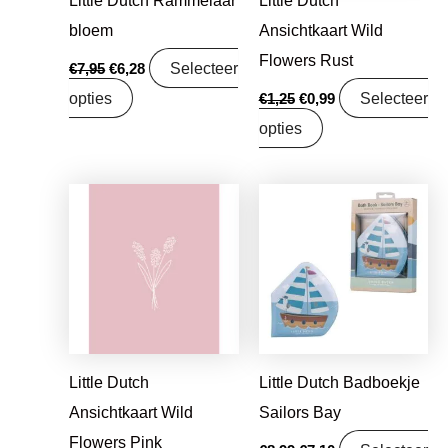
Little Dutch Rammelaar
Little Dutch
bloem
Ansichtkaart Wild
Flowers Rust
Selecteer
€
7,95
€
6,28
opties
Selecteer
€
1,25
€
0,99
opties
Oorspronkelijke
Huidige
Oorspronkelijke
Huidige
prijs
prijs
prijs
prijs
was:
is:
was:
is:
€1,25.
€0,99.
€8,99.
€7,10.
Little Dutch
Little Dutch Badboekje
Ansichtkaart Wild
Sailors Bay
Flowers Pink