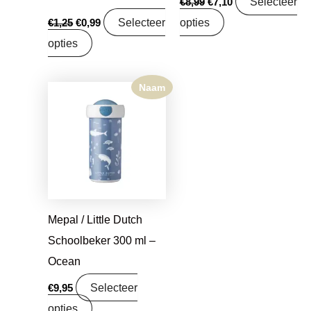
Selecteer
€
8,99
€
7,10
Selecteer
opties
€
1,25
€
0,99
opties
Naam
Mepal / Little Dutch
Schoolbeker 300 ml –
Ocean
Selecteer
€
9,95
opties