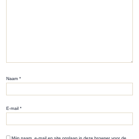
Naam
*
E-mail
*
Mijn naam, e-mail en site opslaan in deze browser voor de