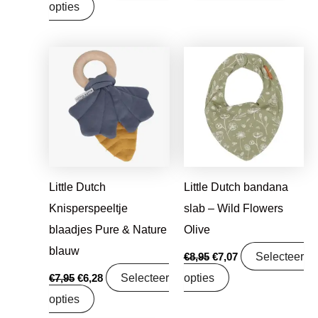
opties
Oorspronkelijke
Huidige
Oorspronkelijke
Huidige
prijs
prijs
prijs
prijs
was:
is:
was:
is:
€7,95.
€6,28.
€8,95.
€7,07.
Little Dutch
Little Dutch bandana
Knisperspeeltje
slab – Wild Flowers
blaadjes Pure & Nature
Olive
blauw
Selecteer
€
8,95
€
7,07
Selecteer
opties
€
7,95
€
6,28
opties