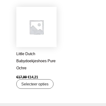
Oorspronkelijke
Huidige
prijs
prijs
was:
is:
€17,99.
€14,21.
Little Dutch
Babydoekjeshoes Pure
Ochre
€
17,99
€
14,21
Selecteer opties