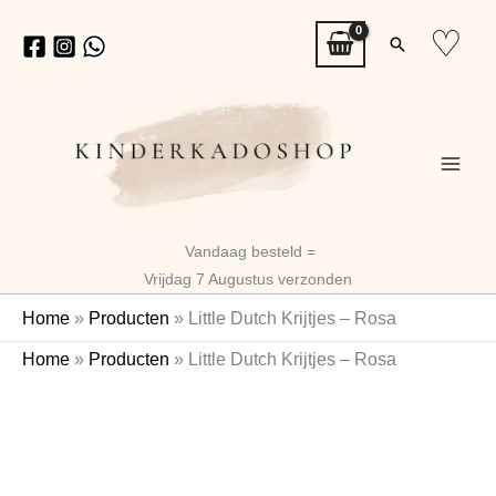
Ga
♡
Zoeken
naar
de
inhoud
Vandaag besteld =
Vrijdag 7 Augustus verzonden
Home
»
Producten
»
Little Dutch Krijtjes – Rosa
Little
Oorspronkelijke
Huidige
Home
»
Producten
»
Little Dutch Krijtjes – Rosa
Dutch
prijs
prijs
Krijtjes
–
was:
is:
Rosa
€4,95.
€3,91.
aantal