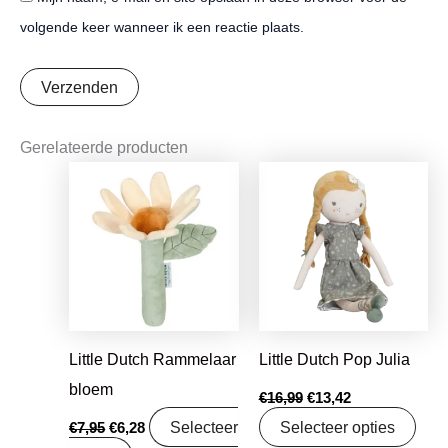
volgende keer wanneer ik een reactie plaats.
Gerelateerde producten
Oorspronkelijke
Huidige
Oorspronkelijke
Huidige
prijs
prijs
prijs
prijs
was:
is:
was:
is:
€7,95.
€6,28.
€16,99.
€13,42.
Little Dutch Rammelaar
Little Dutch Pop Julia
bloem
€
16,99
€
13,42
Selecteer
Selecteer opties
€
7,95
€
6,28