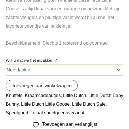
Klein van formaat, groot in knuffels! Deze lieve Little
Goose is altijd klaar voor een warme omhelzing. Met zijn
zachte vleugels en pluizige vacht wordt hij al snel het
favoriete vriendje van je kleintje.
Beschikbaarheid:
Slechts 1 resterend op voorraad
Wilt u dat we het inpakken ?
Toevoegen aan winkelwagen
Knuffels
,
Kraamcadeautjes
,
Little Dutch
,
Little Dutch Baby
Bunny
,
Little Dutch Little Goose
,
Little Dutch Sale
,
Speelgoed
,
Totaal speelgoedoverzicht
Toevoegen aan verlanglijst