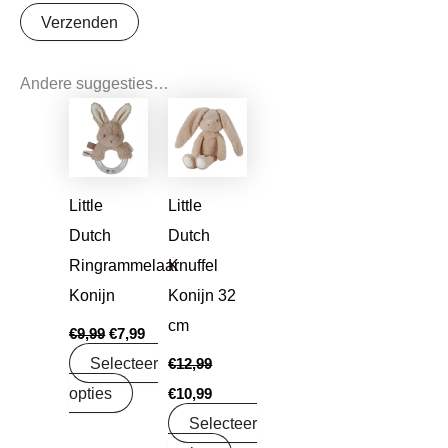
Andere suggesties…
Oorspronkelijke
Huidige
Oorspronkelijke
Huidige
prijs
prijs
prijs
prijs
was:
is:
was:
is:
€9,99.
€7,99.
€12,99.
€10,99.
Little
Little
Dutch
Dutch
Ringrammelaar
Knuffel
Konijn
Konijn 32
cm
€
9,99
€
7,99
Selecteer
€
12,99
opties
€
10,99
Selecteer