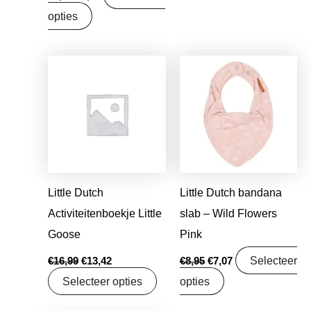
opties
Oorspronkelijke
Huidige
Oorspronkelijke
Huidige
prijs
prijs
prijs
prijs
was:
is:
was:
is:
€16,99.
€13,42.
€8,95.
€7,07.
Little Dutch
Little Dutch bandana
Activiteitenboekje Little
slab – Wild Flowers
Goose
Pink
Selecteer
€
16,99
€
13,42
€
8,95
€
7,07
Selecteer opties
opties