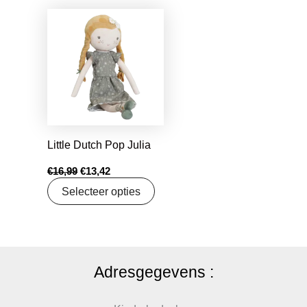
Oorspronkelijke
Huidige
prijs
prijs
was:
is:
€16,99.
€13,42.
Little Dutch Pop Julia
€
16,99
€
13,42
Selecteer opties
Adresgegevens :