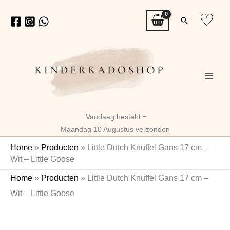
Ga
♡
Zoeken
naar
de
inhoud
Vandaag besteld =
Maandag 10 Augustus verzonden
Home
»
Producten
»
Little Dutch Knuffel Gans 17 cm –
Wit – Little Goose
Little
Oorspronkelijke
Huidige
Home
»
Producten
»
Little Dutch Knuffel Gans 17 cm –
Dutch
prijs
prijs
Wit – Little Goose
Knuffel
Gans
was:
is:
17
€9,99.
€7,89.
cm