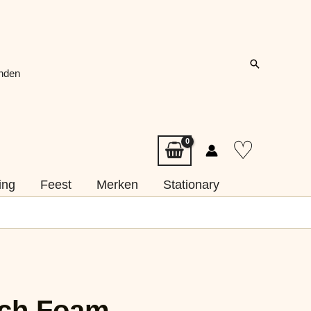
Zoeken
onden
♡
ing
Feest
Merken
Stationary
utch Foam