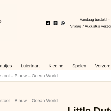
Vandaag besteld =
Vrijdag 7 Augustus verz
autjes
Luiertaart
Kleding
Spelen
Verzorg
istool – Blauw – Ocean World
istool – Blauw – Ocean World
Little D