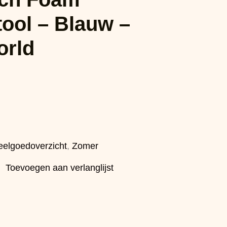
tool – Blauw –
orld
eelgoedoverzicht
,
Zomer
Toevoegen aan verlanglijst