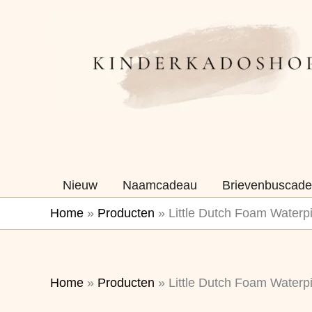
Ga
naar
de
inhoud
Nieuw
Naamcadeau
Brievenbuscade
Home
»
Producten
»
Little Dutch Foam Waterp
Home
»
Producten
»
Little Dutch Foam Waterp