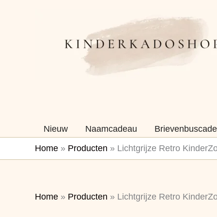
Ga
naar
de
inhoud
Nieuw
Naamcadeau
Brievenbuscade
Home
»
Producten
»
Lichtgrijze Retro KinderZ
Home
»
Producten
»
Lichtgrijze Retro KinderZ