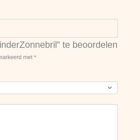
inderZonnebril” te beoordelen
emarkeerd met
*