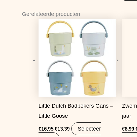
Gerelateerde producten
Oorspronkelijke
Huidige
prijs
prijs
was:
is:
€16,95.
€13,39.
Little Dutch Badbekers Gans –
Zwemb
Little Goose
jaar
Selecteer
€
16,95
€
13,39
€
8,99