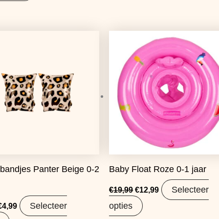
Oorspronkelijke
Huidige
Oorspronkelijke
Huidige
prijs
prijs
prijs
prijs
was:
is:
was:
is:
€8,99.
€4,99.
€19,99.
€12,99.
andjes Panter Beige 0-2
Baby Float Roze 0-1 jaar
Selecteer
€
19,99
€
12,99
Selecteer
opties
€
4,99