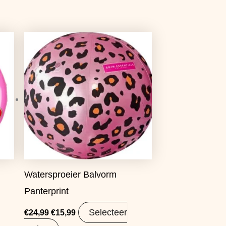
Oorspronkelijke
Huidige
prijs
prijs
was:
is:
€24,99.
€15,99.
Watersproeier Balvorm
Panterprint
Selecteer
€
24,99
€
15,99