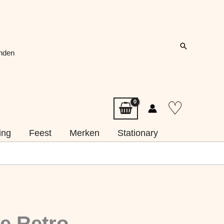
Zoeken
onden
♡
ing
Feest
Merken
Stationary
ze Retro