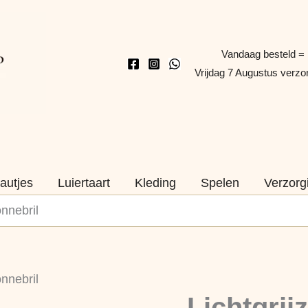
Vandaag besteld =
Vrijdag 7 Augustus verz
autjes
Luiertaart
Kleding
Spelen
Verzorg
onnebril
Lichtgrijze
onnebril
Retro
Lichtgrij
KinderZonnebril