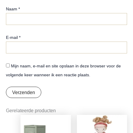
Naam
*
E-mail
*
Mijn naam, e-mail en site opslaan in deze browser voor de
volgende keer wanneer ik een reactie plaats.
Gerelateerde producten
Oorspronkelijke
Huidige
Oorspronkelijke
Huidige
prijs
prijs
prijs
prijs
was:
is:
was:
is: