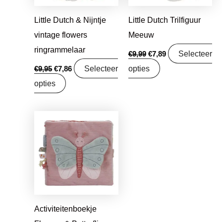
Little Dutch & Nijntje
Little Dutch Trilfiguur
vintage flowers
Meeuw
ringrammelaar
Selecteer
€
9,99
€
7,89
Selecteer
opties
€
9,95
€
7,86
opties
Oorspronkelijke
Huidige
prijs
prijs
was:
is:
€17,99.
€14,21.
Activiteitenboekje