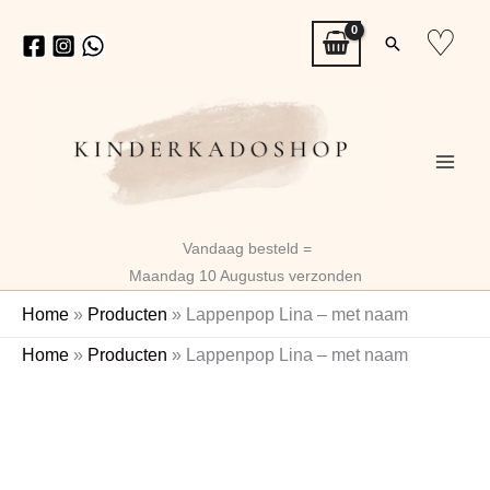
Ga
♡
Zoeken
naar
de
inhoud
Vandaag besteld =
Maandag 10 Augustus verzonden
Home
»
Producten
»
Lappenpop Lina – met naam
Home
»
Producten
»
Lappenpop Lina – met naam
Naam