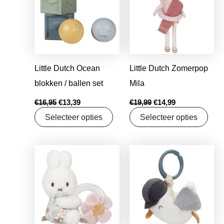
€16,95.
€13,39.
€19,99.
€14,99.
Little Dutch Ocean
Little Dutch Zomerpop
blokken / ballen set
Mila
€
16,95
€
13,39
€
19,99
€
14,99
Selecteer opties
Selecteer opties
Oorspronkelijke
Huidige
Oorspronkelijke
Huidige
prijs
prijs
prijs
prijs
was:
is:
was:
is:
€9,95.
€7,86.
€9,99.
€7,89.