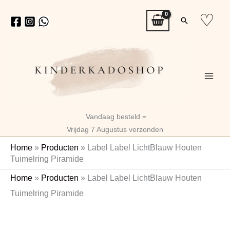
Ga
♡
Zoeken
naar
de
inhoud
Vandaag besteld =
Vrijdag 7 Augustus verzonden
Home
»
Producten
»
Label Label LichtBlauw Houten
Tuimelring Piramide
Label
Home
»
Producten
»
Label Label LichtBlauw Houten
Label
Tuimelring Piramide
LichtBlauw
Naam
Houten
Tuimelring
Piramide