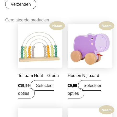
Gerelateerde producten
Naam
Naam
Telraam Hout – Groen
Houten Nijlpaard
Selecteer
Selecteer
€
19,99
€
9,99
opties
opties
Naam
Oorspronkelijke
Huidige
prijs
prijs