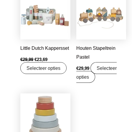
was:
is:
€29,99.
€23,69.
Little Dutch Kappersset
Houten Stapeltrein
Pastel
€
29,99
€
23,69
Selecteer opties
Selecteer
€
29,99
opties
Oorspronkelijke
Huidige
prijs
prijs
was:
is:
€15,99.
€12,63.