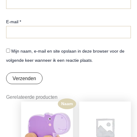
E-mail
*
Mijn naam, e-mail en site opslaan in deze browser voor de
volgende keer wanneer ik een reactie plaats.
Gerelateerde producten
Naam
Oorspronkelijke
Huidige
prijs
prijs
was:
is:
€16,99.
€13,42.