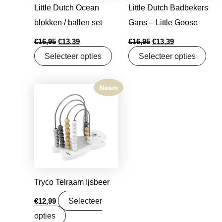
Little Dutch Ocean
Little Dutch Badbekers
blokken / ballen set
Gans – Little Goose
€
16,95
€
13,39
€
16,95
€
13,39
Selecteer opties
Selecteer opties
Naam
Tryco Telraam Ijsbeer
Selecteer
€
12,99
opties