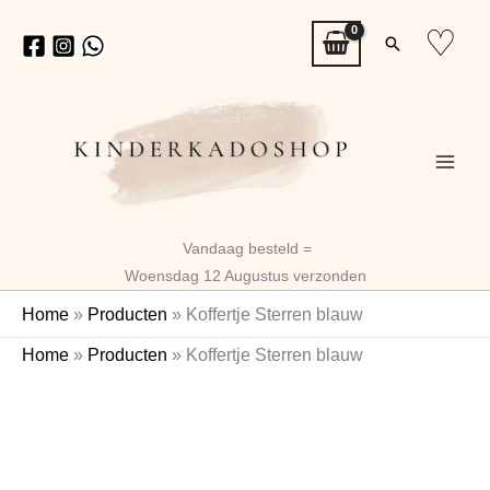
Ga
♡
Zoeken
naar
de
inhoud
Vandaag besteld =
Woensdag 12 Augustus verzonden
Home
»
Producten
»
Koffertje Sterren blauw
Koffertje
Home
»
Producten
»
Koffertje Sterren blauw
Sterren
Naam
blauw
aantal