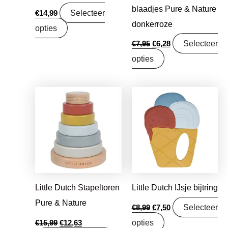
blaadjes Pure & Nature
Selecteer
€
14,99
donkerroze
opties
Selecteer
€
7,95
€
6,28
opties
Oorspronkelijke
Huidige
Oorspronkelijke
Huidige
prijs
prijs
prijs
prijs
was:
is:
was:
is:
€15,99.
€12,63.
€8,99.
€7,50.
Little Dutch Stapeltoren
Little Dutch IJsje bijtring
Pure & Nature
Selecteer
€
8,99
€
7,50
opties
€
15,99
€
12,63