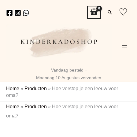
Ga
♡
Zoeken
naar
de
inhoud
Vandaag besteld =
Maandag 10 Augustus verzonden
Home
»
Producten
»
Hoe verstop je een leeuw voor
oma?
Hoe
Home
»
Producten
»
Hoe verstop je een leeuw voor
verstop
oma?
je
een
leeuw
voor