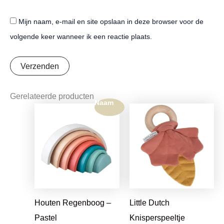
Mijn naam, e-mail en site opslaan in deze browser voor de
volgende keer wanneer ik een reactie plaats.
Gerelateerde producten
Naam
Oorspronkelijke
Huidige
prijs
prijs
was:
is:
€7,95.
€6,28.
Houten Regenboog –
Little Dutch
Pastel
Knisperspeeltje