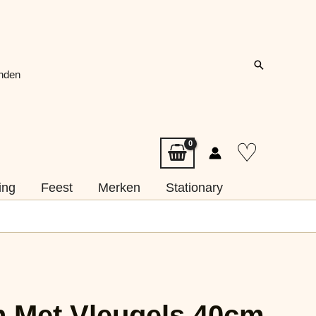
Zoeken
onden
♡
ing
Feest
Merken
Stationary
 Met Vleugels 40cm