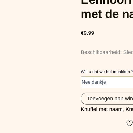
40cm
met
met de n
de
naam
Mila
€
9,99
aantal
Beschikbaarheid:
Sle
Wilt u dat we het inpakken 
Toevoegen aan wi
Knuffel met naam
,
Knu