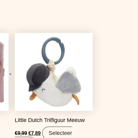
Oorspronkelijke
Huidige
prijs
prijs
was:
is:
€9,99.
€7,89.
&
Little Dutch Trilfiguur Meeuw
Selecteer
€
9,99
€
7,89