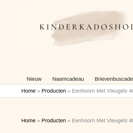
Ga
naar
de
inhoud
Nieuw
Naamcadeau
Brievenbuscade
Home
»
Producten
»
Eenhoorn Met Vleugels 4
Home
»
Producten
»
Eenhoorn Met Vleugels 4