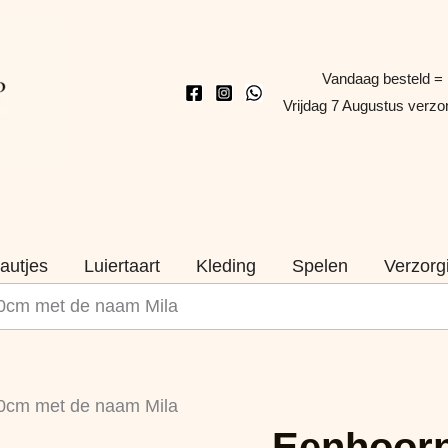
Vandaag besteld =
Vrijdag 7 Augustus verz
autjes
Luiertaart
Kleding
Spelen
Verzorg
0cm met de naam Mila
Eenhoorn
0cm met de naam Mila
Met
Eenhoorn
Vleugels