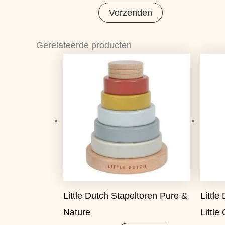
Gerelateerde producten
Oorspronkelijke
Huidige
prijs
prijs
was:
is:
€15,99.
€12,63.
Little Dutch Stapeltoren Pure &
Little
Nature
Little