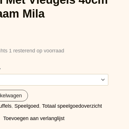
aam Mila
chts 1 resterend op voorraad
?
nkelwagen
ffels
,
Speelgoed
,
Totaal speelgoedoverzicht
Toevoegen aan verlanglijst