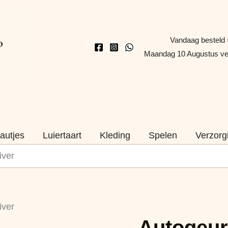
Vandaag besteld 
Maandag 10 Augustus v
autjes
Luiertaart
Kleding
Spelen
Verzorg
iver
Autogeurhanger
iver
-
Autogeur
Best