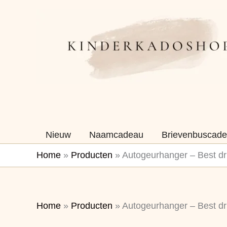
Ga
naar
de
inhoud
Nieuw
Naamcadeau
Brievenbuscade
Home
»
Producten
»
Autogeurhanger – Best dr
Home
»
Producten
»
Autogeurhanger – Best dr