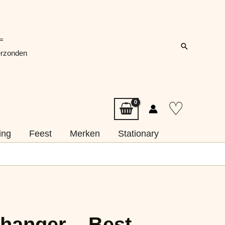
=
Zoeken
erzonden
♡
ing
Feest
Merken
Stationary
hanger – Best