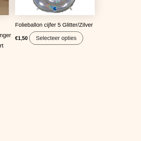
Folieballon cijfer 5 Glitter/Zilver
nger
Selecteer opties
€
1,50
rt