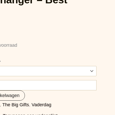
voorraad
?
nkelwagen
,
The Big Gifts
,
Vaderdag