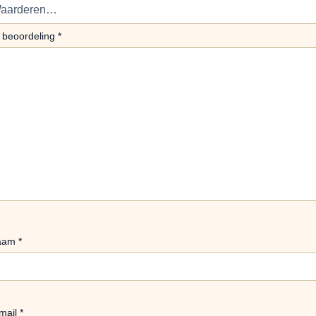
 beoordeling
*
aam
*
mail
*