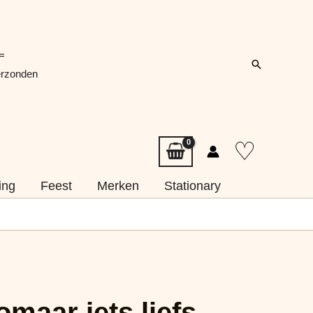
=
Zoeken
erzonden
♡
ing
Feest
Merken
Stationary
omaar iets liefs