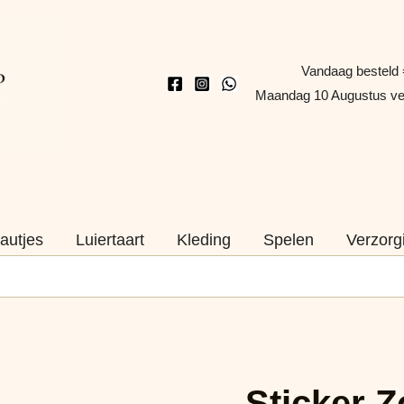
Vandaag besteld 
Maandag 10 Augustus v
autjes
Luiertaart
Kleding
Spelen
Verzorg
Sticker
Zomaar
Sticker Z
iets