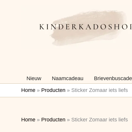
Ga
naar
de
inhoud
Nieuw
Naamcadeau
Brievenbuscade
Home
»
Producten
»
Sticker Zomaar iets liefs
Home
»
Producten
»
Sticker Zomaar iets liefs