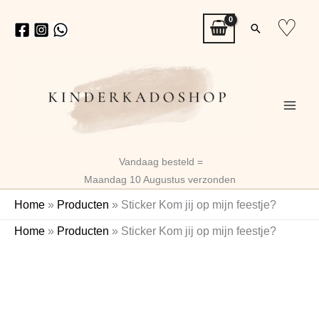
Ga
♡
Zoeken
naar
de
inhoud
Vandaag besteld =
Maandag 10 Augustus verzonden
Home
»
Producten
»
Sticker Kom jij op mijn feestje?
Sticker
Home
»
Producten
»
Sticker Kom jij op mijn feestje?
Kom
jij
op
mijn
feestje?
aantal