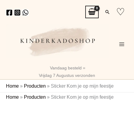
Ga
♡
Zoeken
naar
de
inhoud
Vandaag besteld =
Vrijdag 7 Augustus verzonden
Home
»
Producten
»
Sticker Kom je op mijn feestje
Sticker
Home
»
Producten
»
Sticker Kom je op mijn feestje
Kom
je
op
mijn
feestje
aantal