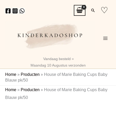
Ga
♡
Zoeken
naar
de
inhoud
Vandaag besteld =
Maandag 10 Augustus verzonden
Home
»
Producten
»
House of Marie Baking Cups Baby
Blauw pk/50
House
Home
»
Producten
»
House of Marie Baking Cups Baby
of
Blauw pk/50
Marie
Baking
Cups
Baby