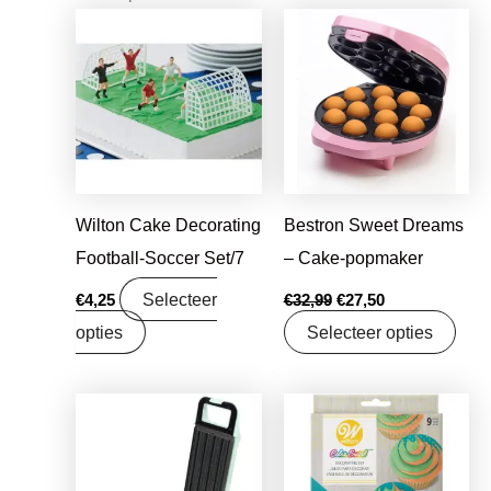
Oorspronkelijke
Huidige
prijs
prijs
was:
is:
€32,99.
€27,50.
Wilton Cake Decorating
Bestron Sweet Dreams
Football-Soccer Set/7
– Cake-popmaker
Selecteer
€
4,25
€
32,99
€
27,50
opties
Selecteer opties
Oorspronkelijke
Huidige
prijs
prijs
was:
is:
€26,99.
€22,50.