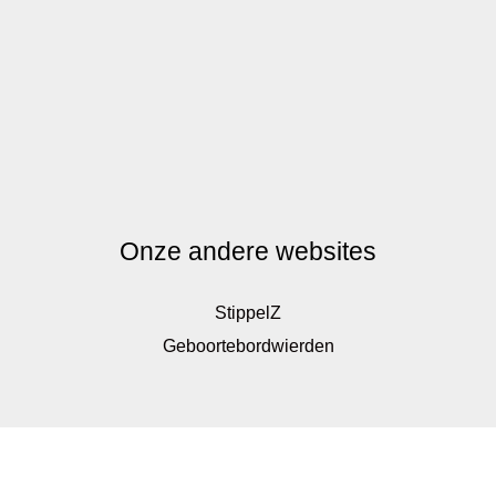
Onze andere websites
StippelZ
Geboortebordwierden
De waardering van www.kinderkadoshop.nl bij
WebwinkelKeur Reviews
is 9.8/10 gebaseerd op 326