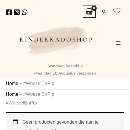
Ga
♡
Zoeken
naar
de
inhoud
Vandaag besteld =
Maandag 10 Augustus verzonden
Home
»
#WoezelEnPip
Home
»
#WoezelEnPip
#WoezelEnPip
Geen producten gevonden die aan je