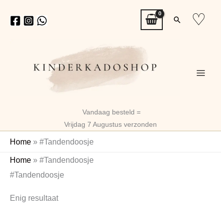
Ga
♡
Zoeken
naar
de
inhoud
Vandaag besteld =
Vrijdag 7 Augustus verzonden
Home
»
#Tandendoosje
Home
»
#Tandendoosje
#Tandendoosje
Enig resultaat