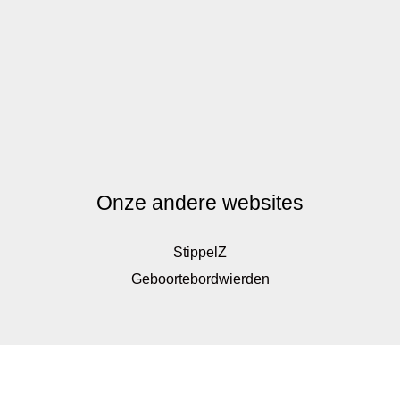
Onze andere websites
StippelZ
Geboortebordwierden
De waardering van www.kinderkadoshop.nl bij
WebwinkelKeur Reviews
is 9.8/10 gebaseerd op 326