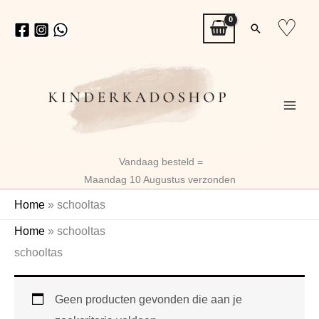
Ga
♡
Zoeken
naar
de
inhoud
Vandaag besteld =
Maandag 10 Augustus verzonden
Home
»
schooltas
Home
»
schooltas
schooltas
Geen producten gevonden die aan je