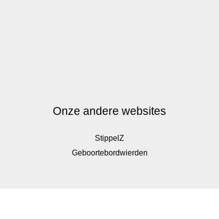
Onze andere websites
StippelZ
Geboortebordwierden
De waardering van www.kinderkadoshop.nl bij
WebwinkelKeur Reviews
is 9.8/10 gebaseerd op 326