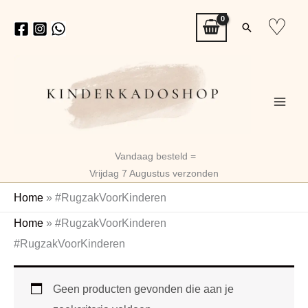
Ga
♡
Zoeken
naar
de
inhoud
Vandaag besteld =
Vrijdag 7 Augustus verzonden
Home
»
#RugzakVoorKinderen
Home
»
#RugzakVoorKinderen
#RugzakVoorKinderen
Geen producten gevonden die aan je