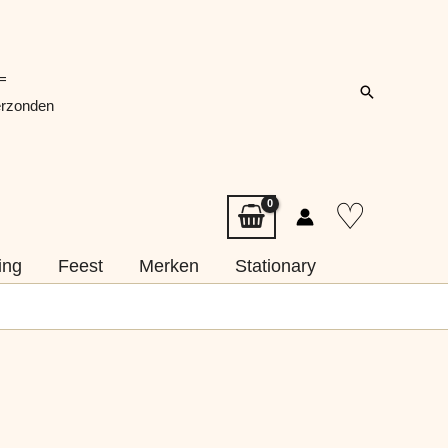
=
Zoeken
erzonden
♡
ing
Feest
Merken
Stationary