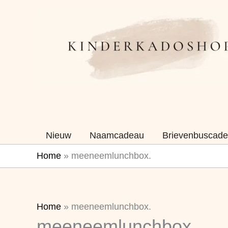
Ga
naar
de
inhoud
Nieuw
Naamcadeau
Brievenbuscade
Home
»
meeneemlunchbox.
Home
»
meeneemlunchbox.
meeneemlunchbox.