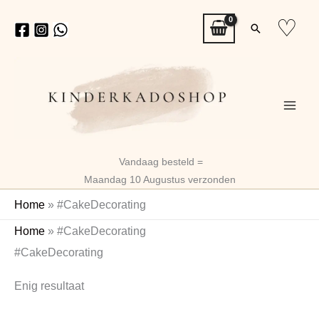
Ga
♡
Zoeken
naar
de
inhoud
Vandaag besteld =
Maandag 10 Augustus verzonden
Home
»
#CakeDecorating
Home
»
#CakeDecorating
#CakeDecorating
Enig resultaat