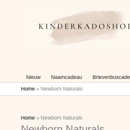
Ga
naar
de
inhoud
Nieuw
Naamcadeau
Brievenbuscade
Home
»
Newborn Naturals
Gesorteerd
Home
»
Newborn Naturals
Newborn Naturals
op