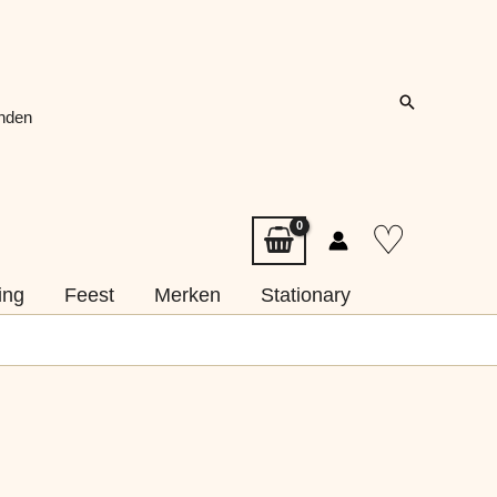
Zoeken
onden
♡
ing
Feest
Merken
Stationary