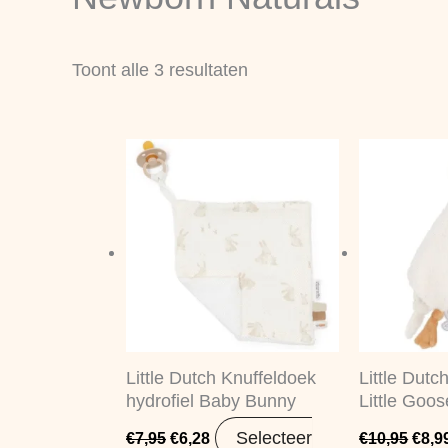
nieuwste
Toont alle 3 resultaten
Oorspronkelijke
Huidige
Oors
prijs
prijs
prijs
was:
is:
was:
€7,95.
€6,28.
€10,
Little Dutch Knuffeldoek
Little Dutc
hydrofiel Baby Bunny
Little Goo
Selecteer
€
7,95
€
6,28
€
10,95
€
8,9