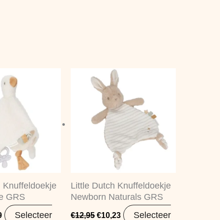
pronkelijke
Huidige
Oorspronkelijke
Huidige
prijs
prijs
prijs
is:
was:
is:
95.
€8,99.
€12,95.
€10,23.
h Knuffeldoekje
Little Dutch Knuffeldoekje
se GRS
Newborn Naturals GRS
Selecteer
Selecteer
9
€
12,95
€
10,23