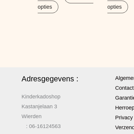
opties
opties
Adresgegevens :
Algeme
Contact
Kinderkadoshop
Garanti
Kastanjelaan 3
Herroep
Wierden
Privacy
: 06-16124563
Verzend