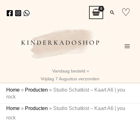
Ga
♡
Zoeken
naar
de
inhoud
Vandaag besteld =
Vrijdag 7 Augustus verzonden
Home
»
Producten
»
Studio Schatkist – Kaart A6 | you
rock
Studio
Home
»
Producten
»
Studio Schatkist – Kaart A6 | you
Schatkist
rock
-
Kaart
A6
|