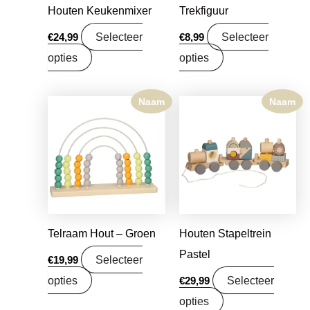
Houten Keukenmixer
Trekfiguur
Selecteer
Selecteer
€
24,99
€
8,99
opties
opties
Naam
Naam
Telraam Hout – Groen
Houten Stapeltrein
Pastel
Selecteer
€
19,99
opties
Selecteer
€
29,99
opties