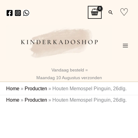
Ga
♡
Zoeken
naar
de
inhoud
Vandaag besteld =
Maandag 10 Augustus verzonden
Home
»
Producten
»
Houten Memospel Pinguin, 26dlg.
Houten
Home
»
Producten
»
Houten Memospel Pinguin, 26dlg.
Memospel
Pinguin,
26dlg.
aantal