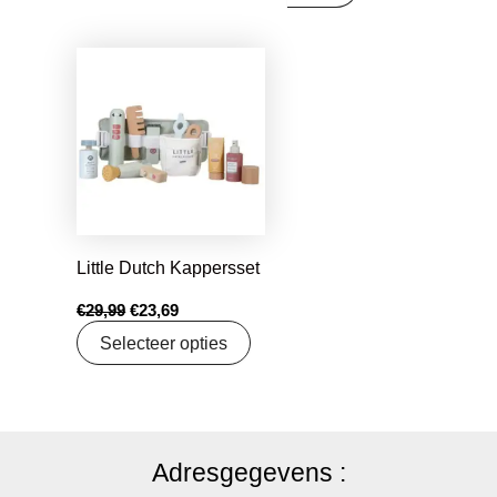
Oorspronkelijke
Huidige
prijs
prijs
was:
is:
€29,99.
€23,69.
Little Dutch Kappersset
€
29,99
€
23,69
Selecteer opties
Adresgegevens :