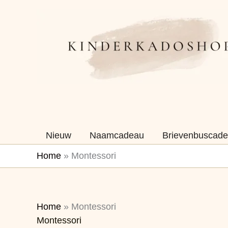
Ga
naar
de
inhoud
Nieuw
Naamcadeau
Brievenbuscade
Home
»
Montessori
Gesorteerd
Home
»
Montessori
Montessori
op