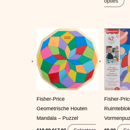
opties
Oorspronkelijke
Huidige
prijs
prijs
was:
is:
€19,99.
€17,99.
Fisher-Price
Fisher-Pri
Geometrische Houten
Ruimteblok
Mandala – Puzzel
Vormenpuz