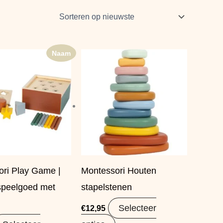
Naam
ri Play Game |
Montessori Houten
speelgoed met
stapelstenen
Selecteer
€
12,95