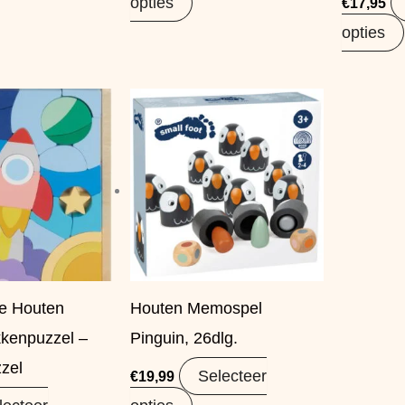
opties
€
17,95
opties
ce Houten
Houten Memospel
kenpuzzel –
Pinguin, 26dlg.
zel
Selecteer
€
19,99