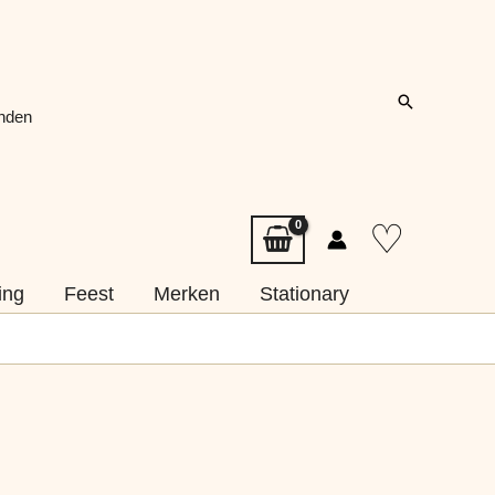
Zoeken
onden
♡
ing
Feest
Merken
Stationary