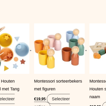
i Houten
Montessori sorteerbekers
Montesso
l met Tang
met figuren
Houten 
naam
electeer
Selecteer
€
19,95