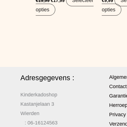
Selecteer
Se
€
19,99
€
17,99
€
9,99
opties
opties
Adresgegevens :
Algeme
Contact
Kinderkadoshop
Garanti
Kastanjelaan 3
Herroep
Wierden
Privacy
: 06-16124563
Verzend