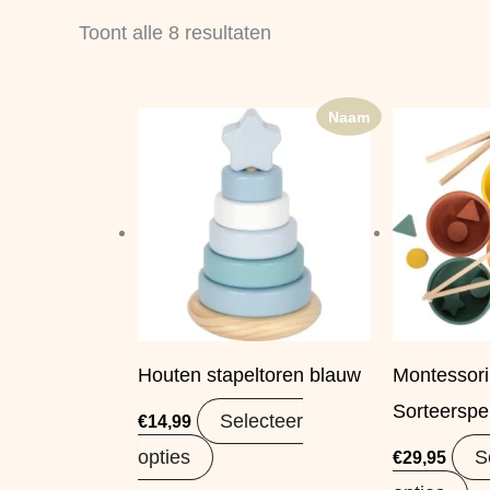
nieuwste
Toont alle 8 resultaten
Naam
Houten stapeltoren blauw
Montessor
Sorteerspe
Selecteer
€
14,99
opties
S
€
29,95