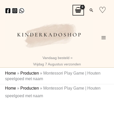
Ga
♡
Zoeken
naar
de
inhoud
Vandaag besteld =
Vrijdag 7 Augustus verzonden
Home
»
Producten
»
Montessori Play Game | Houten
speelgoed met naam
Montessori
Home
»
Producten
»
Montessori Play Game | Houten
Play
speelgoed met naam
Game
Naam
|
Houten
speelgoed