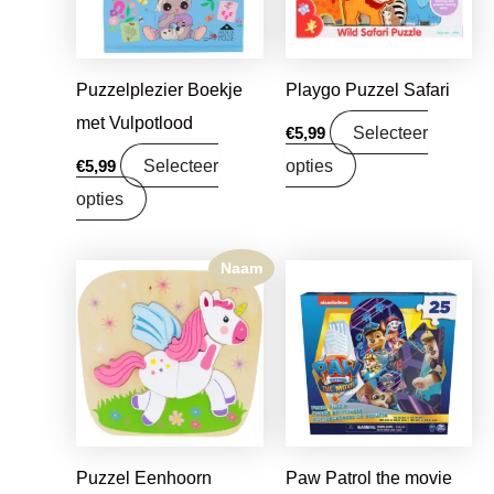
Puzzelplezier Boekje
Playgo Puzzel Safari
met Vulpotlood
Selecteer
€
5,99
Selecteer
opties
€
5,99
opties
Naam
Puzzel Eenhoorn
Paw Patrol the movie