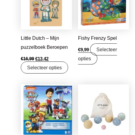
Little Dutch – Mijn
Fishy Frenzy Spel
puzzelboek Beroepen
Selecteer
€
9,99
opties
€
16,99
€
13,42
Selecteer opties
Oorspronkelijke
Huidige
prijs
prijs
was:
is:
€19,99.
€15,79.