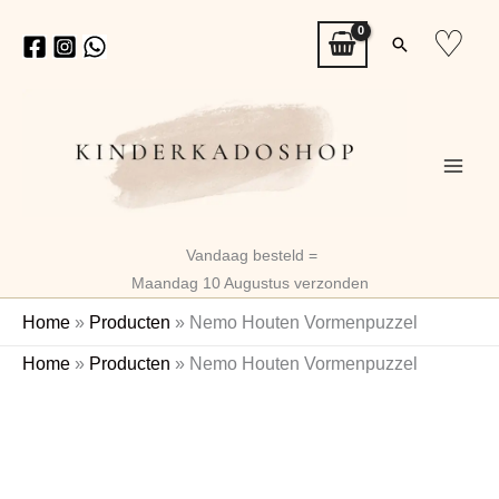
Ga
♡
Zoeken
naar
de
inhoud
Vandaag besteld =
Maandag 10 Augustus verzonden
Home
»
Producten
»
Nemo Houten Vormenpuzzel
Nemo
Home
»
Producten
»
Nemo Houten Vormenpuzzel
Houten
Naam
Vormenpuzzel
aantal