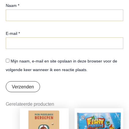
Naam
*
E-mail
*
Mijn naam, e-mail en site opslaan in deze browser voor de
volgende keer wanneer ik een reactie plaats.
Gerelateerde producten
Oorspronkelijke
Huidige
prijs
prijs
was:
is:
€16,99.
€13,42.