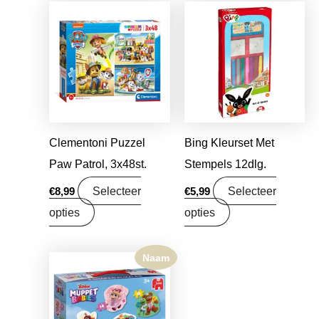
Clementoni Puzzel
Bing Kleurset Met
Paw Patrol, 3x48st.
Stempels 12dlg.
Selecteer
Selecteer
€
8,99
€
5,99
opties
opties
Naam