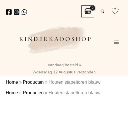
Ga
♡
Zoeken
naar
de
inhoud
Vandaag besteld =
Woensdag 12 Augustus verzonden
Home
»
Producten
»
Houten stapeltoren blauw
Houten
Home
»
Producten
»
Houten stapeltoren blauw
stapeltoren
Naam
blauw
aantal