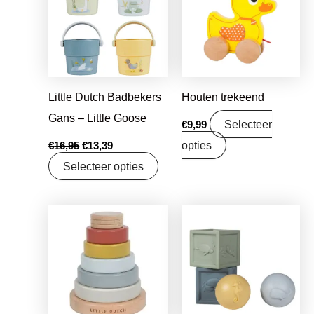
€16,95.
€13,39.
Little Dutch Badbekers
Houten trekeend
Gans – Little Goose
Selecteer
€
9,99
opties
€
16,95
€
13,39
Selecteer opties
Oorspronkelijke
Huidige
Oorspronkelijke
Huidige
prijs
prijs
prijs
prijs
was:
is:
was:
is:
€15,99.
€12,63.
€16,95.
€13,39.