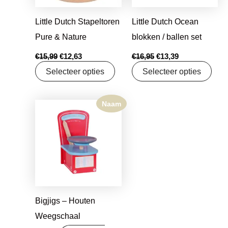
Little Dutch Stapeltoren
Little Dutch Ocean
Pure & Nature
blokken / ballen set
€
15,99
€
12,63
€
16,95
€
13,39
Selecteer opties
Selecteer opties
Naam
Bigjigs – Houten
Weegschaal