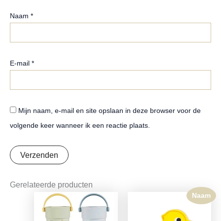
Naam
*
E-mail
*
Mijn naam, e-mail en site opslaan in deze browser voor de
volgende keer wanneer ik een reactie plaats.
Gerelateerde producten
Naam
Oorspronkelijke
Huidige
prijs
prijs
was:
is: