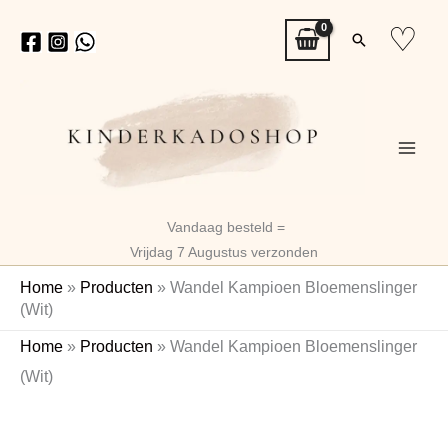
Ga
♡
Zoeken
naar
de
inhoud
Vandaag besteld =
Vrijdag 7 Augustus verzonden
Home
»
Producten
»
Wandel Kampioen Bloemenslinger
(Wit)
Wandel
Home
»
Producten
»
Wandel Kampioen Bloemenslinger
Kampioen
(Wit)
Bloemenslinger
(Wit)
aantal