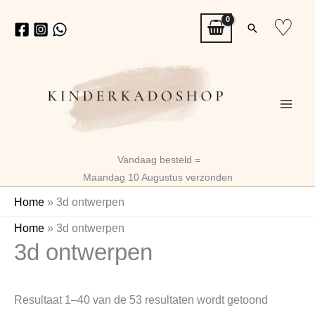
Ga
♡
Zoeken
naar
de
inhoud
Vandaag besteld =
Maandag 10 Augustus verzonden
Home
»
3d ontwerpen
Gesortee
Home
»
3d ontwerpen
3d ontwerpen
op
nieuwste
Resultaat 1–40 van de 53 resultaten wordt getoond