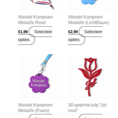
Wandel Kampioen
Wandel Kampioen
Medaille Rood
Medaille (LichtBlauw)
Selecteer
Selecteer
€
1,99
€
2,99
opties
opties
Wandel Kampioen
3D‑geprinte tulp “Juf
Medaille (Paars)
rood”