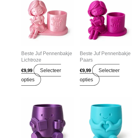
Beste Juf Pennenbakje
Beste Juf Pennenbakje
Lichtroze
Paars
Selecteer
Selecteer
€
9,99
€
9,99
opties
opties
Oorspronkelijke
Huidige
Oorspronkelijke
Huidige
prijs
prijs
prijs
prijs
was:
is:
was:
is:
€5,99.
€3,99.
€5,99.
€3,99.