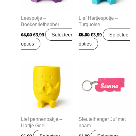
Leespotje –
Lief Hartjespotje –
Boekenliefhebber
Turquoise
Selecteer
Selecteer
€
5,99
€
3,99
€
5,99
€
3,99
opties
opties
Lief pennenbakje –
Sleutelhanger Juf met
Hartje Geel
naam
Selecteer
Selecteer