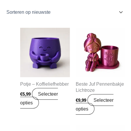
Potje – Koffieliefhebber
Beste Juf Pennenbakje
Lichtroze
Selecteer
€
5,99
Selecteer
€
9,99
opties
opties