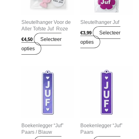
Sleutelhanger Voor de
Sleutelhanger Juf
Aller Tofste Juf Roze
Selecteer
€
3,99
Selecteer
€
4,50
opties
opties
Boekenlegger “Juf”
Boekenlegger “Juf”
Paars / Blauw
Paars