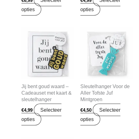
€
6,99
€
4,99
opties
opties
Jij bent goud waard –
Sleutelhanger Voor de
Cadeauset met kaart &
Aller Tofste Juf
sleutelhanger
Mintgroen
Selecteer
Selecteer
€
4,99
€
4,50
opties
opties