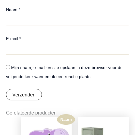
Naam
*
E-mail
*
Mijn naam, e-mail en site opslaan in deze browser voor de
volgende keer wanneer ik een reactie plaats.
Gerelateerde producten
Naam
Oorspronkelijke
Huidige
prijs
prijs
was:
is: