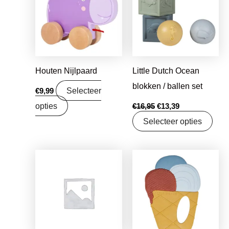
€16,95.
€13,39.
Houten Nijlpaard
Little Dutch Ocean
blokken / ballen set
Selecteer
€
9,99
opties
€
16,95
€
13,39
Selecteer opties
Oorspronkelijke
Huidige
Oorspronkelijke
Huidige
prijs
prijs
prijs
prijs
was:
is:
was:
is:
€16,99.
€13,42.
€8,99.
€7,50.