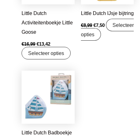
Little Dutch
Little Dutch IJsje bijtring
Activiteitenboekje Little
Selecteer
€
8,99
€
7,50
Goose
opties
€
16,99
€
13,42
Selecteer opties
Oorspronkelijke
Huidige
prijs
prijs
was:
is:
€8,99.
€7,10.
Little Dutch Badboekje