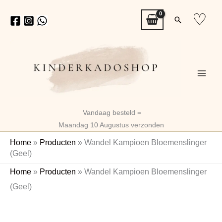
Ga
♡
Zoeken
naar
de
inhoud
Vandaag besteld =
Maandag 10 Augustus verzonden
Home
»
Producten
»
Wandel Kampioen Bloemenslinger
(Geel)
Wandel
Home
»
Producten
»
Wandel Kampioen Bloemenslinger
Kampioen
(Geel)
Bloemenslinger
(Geel)
aantal