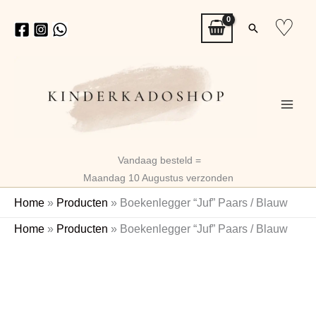
Ga
♡
Zoeken
naar
de
inhoud
Vandaag besteld =
Maandag 10 Augustus verzonden
Home
»
Producten
»
Boekenlegger “Juf” Paars / Blauw
Boekenlegger
Home
»
Producten
»
Boekenlegger “Juf” Paars / Blauw
"Juf"
Paars
/
Blauw
aantal