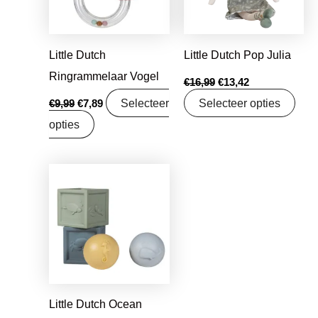
Little Dutch
Little Dutch Pop Julia
Ringrammelaar Vogel
€
16,99
€
13,42
Selecteer
Selecteer opties
€
9,99
€
7,89
opties
Oorspronkelijke
Huidige
prijs
prijs
was:
is:
€16,95.
€13,39.
Little Dutch Ocean