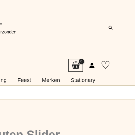
=
Zoeken
erzonden
♡
ing
Feest
Merken
Stationary
uten Slider