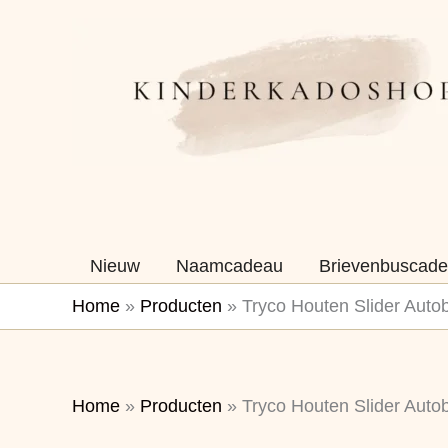
Ga
naar
de
inhoud
Nieuw
Naamcadeau
Brievenbuscade
Home
»
Producten
»
Tryco Houten Slider Auto
Home
»
Producten
»
Tryco Houten Slider Auto