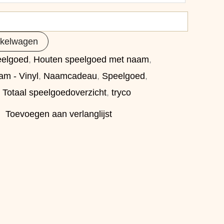
nkelwagen
eelgoed
,
Houten speelgoed met naam
,
m - Vinyl
,
Naamcadeau
,
Speelgoed
,
,
Totaal speelgoedoverzicht
,
tryco
Toevoegen aan verlanglijst