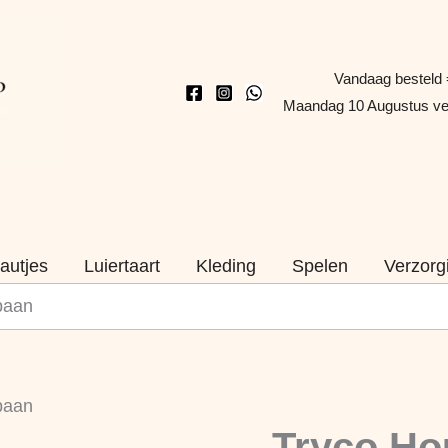
Vandaag besteld 
Maandag 10 Augustus v
autjes
Luiertaart
Kleding
Spelen
Verzorg
baan
Tryco
baan
Houten
Naam
Tryco Ho
Slider