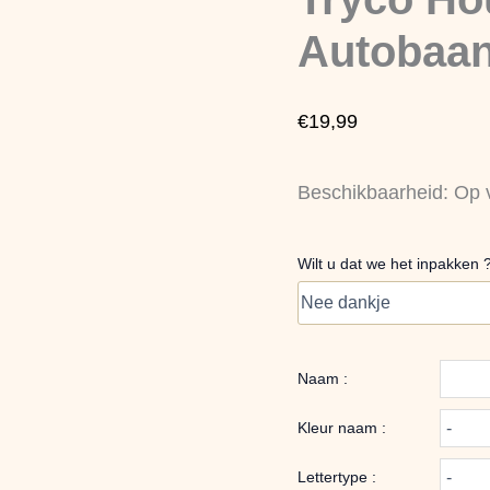
Autobaan
aantal
Autobaa
€
19,99
Beschikbaarheid:
Op 
Wilt u dat we het inpakken 
Naam :
Kleur naam :
Lettertype :