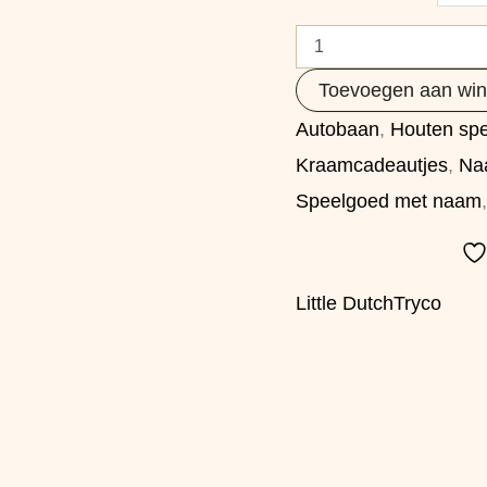
Toevoegen aan wi
Autobaan
,
Houten sp
Kraamcadeautjes
,
Naa
Speelgoed met naam
Little Dutch
Tryco